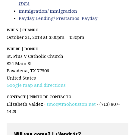
IDEA
Immigration/ Inmigracion
Payday Lending/ Prestamos ‘Payday’
WHEN | CUANDO
October 21, 2018 at 3:00pm - 4:30pm
WHERE | DONDE
St. Pius V Catholic Church
824 Main St
Pasadena, TX 77506
United States
Google map and directions
CONTACT | PUNTO DE CONTACTO
Elizabeth Valdez ·
tmo@tmohouston.net
· (713) 807-
1429
Will you come? | ¿Vendrás?