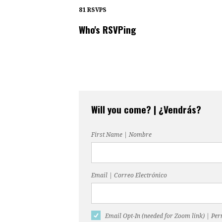
81 RSVPS
Who's RSVPing
Will you come? | ¿Vendrás?
First Name | Nombre
Email | Correo Electrónico
Email Opt-In (needed for Zoom link) | Pe