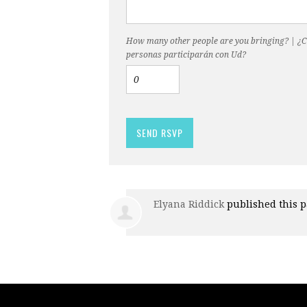
How many other people are you bringing? | ¿
personas participarán con Ud?
Elyana Riddick
published this 