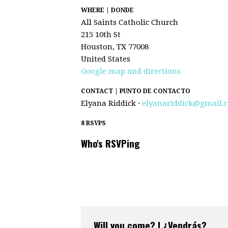
WHERE | DONDE
All Saints Catholic Church
215 10th St
Houston, TX 77008
United States
Google map and directions
CONTACT | PUNTO DE CONTACTO
Elyana Riddick ·
elyanariddick@gmail.
8 RSVPS
Who's RSVPing
Will you come? | ¿Vendrás?