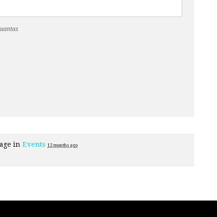
Cuantas
page in
Events
12 months ago