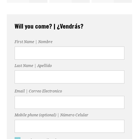
María
Maria Zunig
uez
julca
Will you come? | ¿Vendrás?
Martínez
First Name | Nombre
Last Name | Apellido
Email | Correo Electronico
Mobile phone (optional) | Número Celular