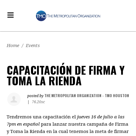
Home
/
Events
CAPACITACIÓN DE FIRMA Y
TOMA LA RIENDA
THE METROPOLITAN ORGANIZATION - TMO HOUSTON
posted by
|
76.20sc
Tendremos una capacitación el
jueves 16 de julio a las
7pm en espa
ñ
ol
para lanzar nuestra campa
ñ
a de Firma
y Toma la Rienda en la cual tenemos la meta de firmar