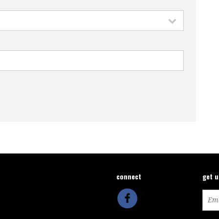
connect
get 