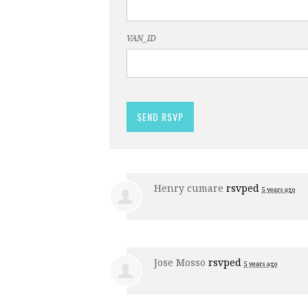
VAN_ID
Henry cumare
rsvped
5 years ago
Jose Mosso
rsvped
5 years ago