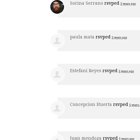
Sorina Serrano
rsvped
5 years ago
paula mata
rsvped
5 years ago
Estefani Reyes
rsvped
5 years ago
Concepcion Huerta
rsvped
5 years
Juan mendoza
rsvped
5 years ago