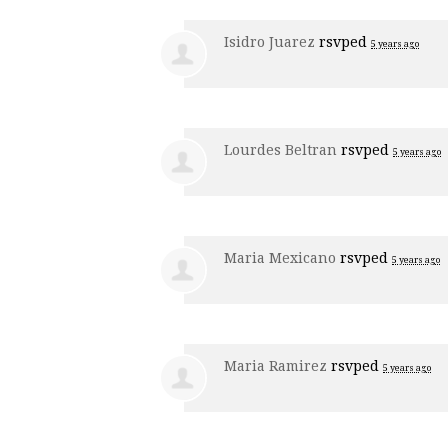
Isidro Juarez
rsvped
5 years ago
Lourdes Beltran
rsvped
5 years ago
Maria Mexicano
rsvped
5 years ago
Maria Ramirez
rsvped
5 years ago