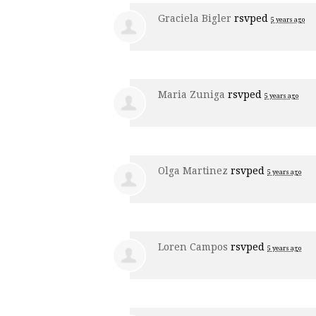
Graciela Bigler
rsvped
5 years ago
Maria Zuniga
rsvped
5 years ago
Olga Martinez
rsvped
5 years ago
Loren Campos
rsvped
5 years ago