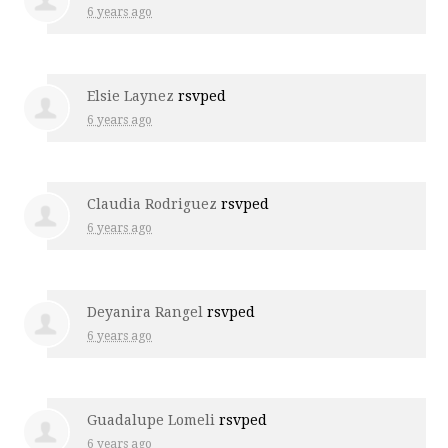
6 years ago
Elsie Laynez
rsvped
6 years ago
Claudia Rodriguez
rsvped
6 years ago
Deyanira Rangel
rsvped
6 years ago
Guadalupe Lomeli
rsvped
6 years ago