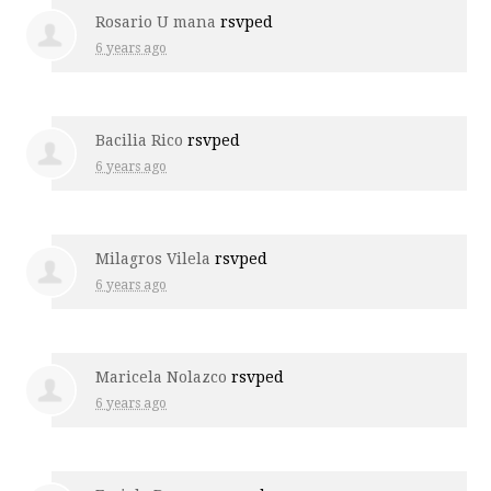
Rosario U mana
rsvped
6 years ago
Bacilia Rico
rsvped
6 years ago
Milagros Vilela
rsvped
6 years ago
Maricela Nolazco
rsvped
6 years ago