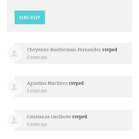
Cheyenne Buelterman-Fernandez
rsvped
6 years ago
Agustina Martinez
rsvped
6 years ago
Constanza Garibotto
rsvped
6 years ago