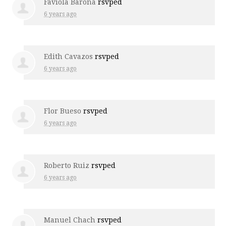
Faviola Barona
rsvped
6 years ago
Edith Cavazos
rsvped
6 years ago
Flor Bueso
rsvped
6 years ago
Roberto Ruiz
rsvped
6 years ago
Manuel Chach
rsvped