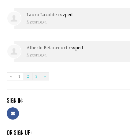
Laura Lazalde
rsvped
6 years ago
Alberto Betancourt
rsvped
6 years ago
«
1
2
3
»
SIGN IN:
OR SIGN UP: