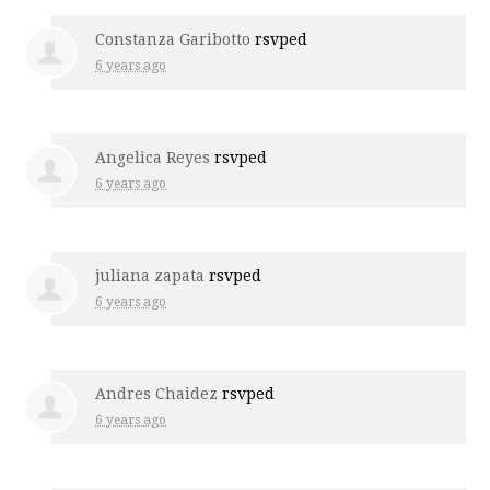
Constanza Garibotto
rsvped
6 years ago
Angelica Reyes
rsvped
6 years ago
juliana zapata
rsvped
6 years ago
Andres Chaidez
rsvped
6 years ago