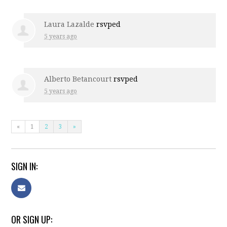
Laura Lazalde
rsvped
5 years ago
Alberto Betancourt
rsvped
5 years ago
«
1
2
3
»
SIGN IN:
OR SIGN UP: