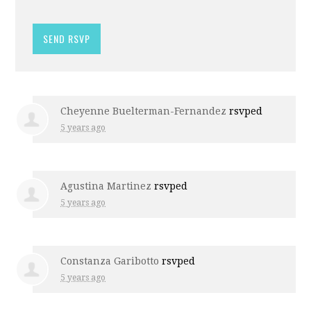
Cheyenne Buelterman-Fernandez
rsvped
5 years ago
Agustina Martinez
rsvped
5 years ago
Constanza Garibotto
rsvped
5 years ago