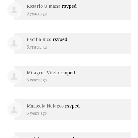
Rosario U mana
rsvped
5 years ago
Bacilia Rico
rsvped
5 years ago
Milagros Vilela
rsvped
5 years ago
Maricela Nolazco
rsvped
5 years ago