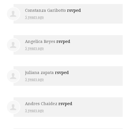
Constanza Garibotto
rsvped
5 years ago
Angelica Reyes
rsvped
5 years ago
juliana zapata
rsvped
5 years ago
Andres Chaidez
rsvped
5 years ago