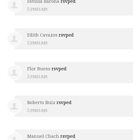
Faviola Barona
rsvped
5 years ago
Edith Cavazos
rsvped
5 years ago
Flor Bueso
rsvped
5 years ago
Roberto Ruiz
rsvped
5 years ago
Manuel Chach
rsvped